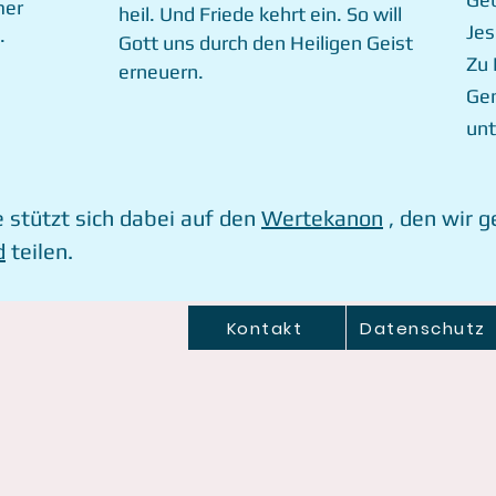
mer
heil. Und Friede kehrt ein. So will
Jes
.
Gott uns durch den Heiligen Geist
Zu 
erneuern.
Gem
unt
e stützt sich dabei auf den
Wertekanon
, den wir 
d
teilen.
Kontakt
Datenschutz