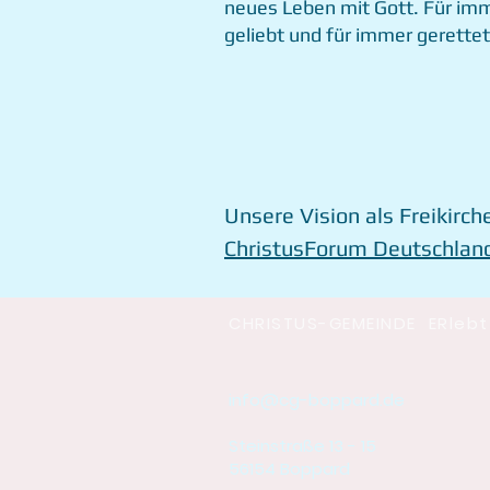
neues Leben mit Gott. Für im
geliebt und für immer gerettet
Unsere Vision als Freikirch
ChristusForum Deutschlan
CHRISTUS-GEMEINDE ERlebt
info@cg-boppard.de
Steinstraße 13 - 15
56154 Boppard