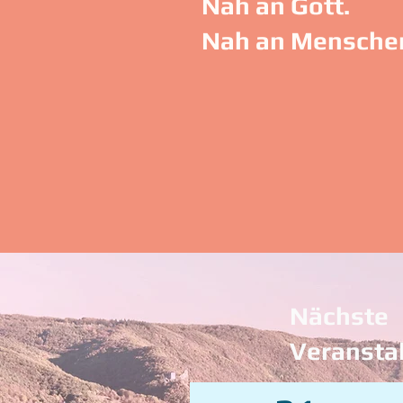
Nah an Gott.
Nah an Mensche
Nächste
Veransta