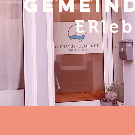
Gemein
ER
leb