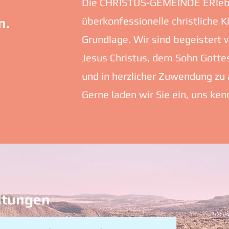
Die CHRISTUS-GEMEINDE ERlebt i
n.
überkonfessionelle christliche K
Grundlage. Wir sind begeistert
Jesus Christus, dem Sohn Gottes
und in herzlicher Zuwendung zu
Gerne laden wir Sie ein, uns ke
ltungen