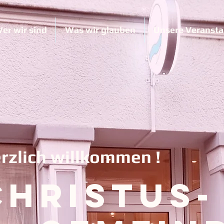
er wir sind
Was wir glauben
Unsere Veransta
rzlich willkommen !
Christus-