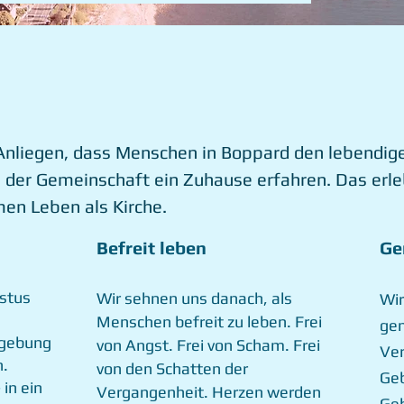
r Anliegen, dass Menschen in Boppard den lebendig
in der Gemeinschaft ein Zuhause erfahren. Das erle
en Leben als Kirche.
Befreit leben
Ge
​
istus
Wir sehnen uns danach, als
Wir
Menschen befreit zu leben. Frei
gem
rgebung
von Angst. Frei von Scham. Frei
Ver
.
von den Schatten der
Geb
in ein
Vergangenheit. Herzen werden
Geb