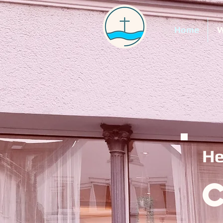
Home
W
He